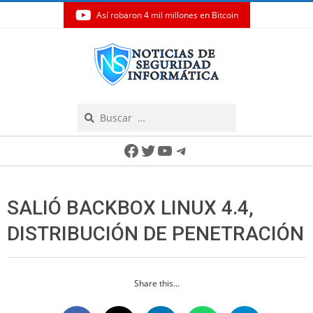
Así robaron 4 mil millones en Bitcoin
Skip
to
content
Search
Secondary
Facebook
Twitter
YouTube
Telegram
Navigation
Menu
SALIÓ BACKBOX LINUX 4.4,
DISTRIBUCIÓN DE PENETRACIÓN
Share this...