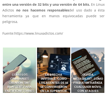
entre una versión de 32 bits y una versión de 64 bits.
En Linux
Adictos
no nos hacemos responsables
del uso dado a ésta
herramienta ya que en manos equivocadas puede ser
peligrosa.
Fuente:https://www.linuxadictos.com/
LA BRECHA
OLVIDA
CÓMO LOS HACKERS
INVISIBLE: CÓMO
METASPLOIT: CÓMO
INTERCEPTAN OTPS
LOS AGENTES DE IA
PREDATOR HACKEA
Y LLAMADAS
SE CONVIRTIERON
CUALQUIER MÓVIL
MÓVILES SIN
EN LA SUPERFICIE
CON ATAQUES
‘HACKEAR’ — EL
DE ATAQUE MÁS
PUBLICITARIOS
INCREÍBLE PODER DE
PELIGROSA DE
CERO-CLIC
LOS SIM BOXES”
2025–2026