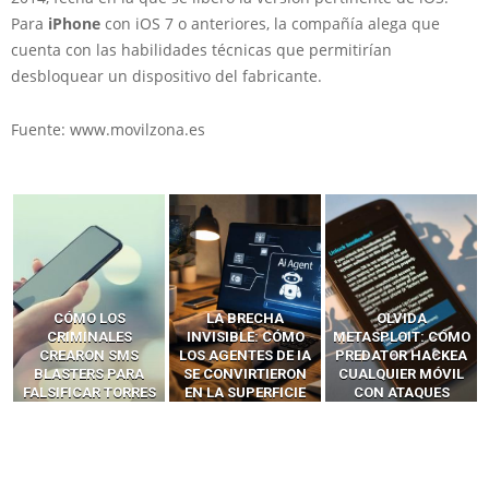
Para
iPhone
con iOS 7 o anteriores, la compañía alega que
cuenta con las habilidades técnicas que permitirían
desbloquear un dispositivo del fabricante.
Fuente: www.movilzona.es
LA BRECHA
OLVIDA
CÓMO LOS HACKERS
INVISIBLE: CÓMO
METASPLOIT: CÓMO
INTERCEPTAN OTPS
LOS AGENTES DE IA
PREDATOR HACKEA
Y LLAMADAS
SE CONVIRTIERON
CUALQUIER MÓVIL
MÓVILES SIN
EN LA SUPERFICIE
CON ATAQUES
‘HACKEAR’ — EL
DE ATAQUE MÁS
PUBLICITARIOS
INCREÍBLE PODER DE
PELIGROSA DE
CERO-CLIC
LOS SIM BOXES”
2025–2026