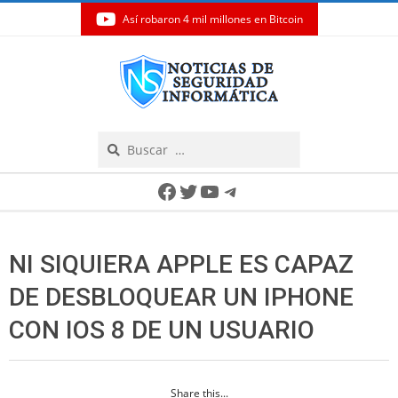
Así robaron 4 mil millones en Bitcoin
Skip
to
content
Search
Secondary
Facebook
Twitter
YouTube
Telegram
Navigation
Menu
NI SIQUIERA APPLE ES CAPAZ
DE DESBLOQUEAR UN IPHONE
CON IOS 8 DE UN USUARIO
Share this...