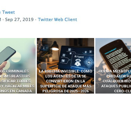
 INVISIBLE: CÓMO
OLVIDA METASPLOIT: CÓMO
CÓMO LOS HA
ENTES DE IA SE
PREDATOR HACKEA
INTERCEPTAN 
RTIERON EN LA
CUALQUIER MÓVIL CON
LLAMADAS MÓVI
IE DE ATAQUE MÁS
ATAQUES PUBLICITARIOS
‘HACKEAR’ — EL 
SA DE 2025–2026
CERO-CLIC
PODER DE LOS S