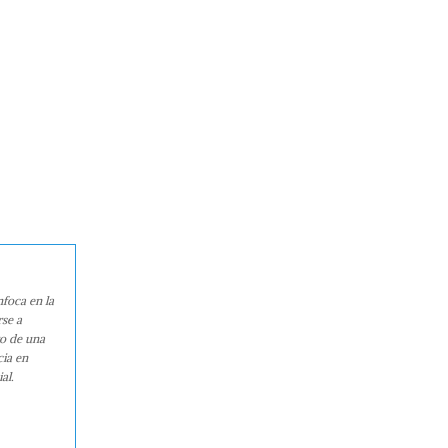
nfoca en la
rse a
ro de una
cia en
al.