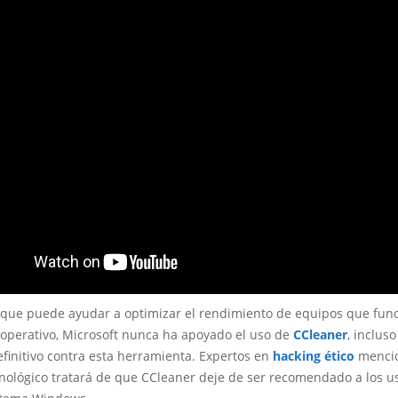
 que puede ayudar a optimizar el rendimiento de equipos que fun
 operativo, Microsoft nunca ha apoyado el uso de
CCleaner
, inclus
finitivo contra esta herramienta. Expertos en
hacking ético
mencio
cnológico tratará de que CCleaner deje de ser recomendado a los u