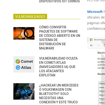
PCs con si
DISPOSITIVOS IOT CHINOS
Microsoft
h
VULNERABILIDADES
oficiales d
páginas of
CÓMO CONVIRTIR
confidenci
PAQUETES DE SOFTWARE
DE CÓDIGO ABIERTO EN UN
SISTEMA DE
DISTRIBUCIÓN DE
MALWARE
VULNERABILIDAD OCULTA
EN COMET/ATLAS
(NAVEGADORES IA) QUE
LOS ATACANTES
EXPLOTAN
¿HACKEAR UN MERCEDES
O VOLKSWAGEN CON
BLUETOOTH? SOLO
NECESITAS UNA
CONEXIÓN Y ESTE TRUCO