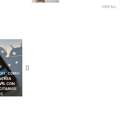
VIEW ALL
CKERS
13 TÉCNICAS
CÓMO LOS HACKERS
OTPS Y
RIDÍCULAMENTE FÁCILES
MANIPULAN GITHUB
LES SIN
PARA HACKEAR Y EXPLOTAR
COPILOT DENTRO DE VS C
INCREÍBLE
NAVEGADORES DE IA
IM BOXES”
AGÉNTICA