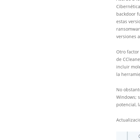
Cibernétic
backdoor fu
estas vers
ransomware
versiones a
Otro factor
de CCleane
incluir mol
la herrami
No obstant
Windows; s
potencial, 
Actualizac