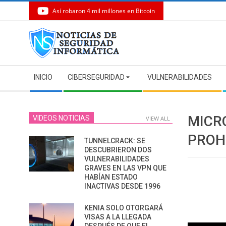
Así robaron 4 mil millones en Bitcoin
Skip
to
content
Secondary
INICIO
CIBERSEGURIDAD
VULNERABILIDADES
Navigation
Menu
MICR
VIDEOS NOTICIAS
VIEW ALL
PROH
TUNNELCRACK: SE
DESCUBRIERON DOS
VULNERABILIDADES
GRAVES EN LAS VPN QUE
HABÍAN ESTADO
INACTIVAS DESDE 1996
KENIA SOLO OTORGARÁ
VISAS A LA LLEGADA