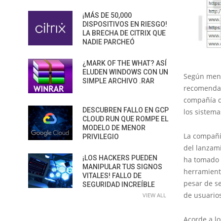
¡MÁS DE 50,000
DISPOSITIVOS EN RIESGO!
LA BRECHA DE CITRIX QUE
NADIE PARCHEÓ
¿MARK OF THE WHAT? ASÍ
ELUDEN WINDOWS CON UN
Según menci
SIMPLE ARCHIVO .RAR
recomendad
compañía d
DESCUBREN FALLO EN GCP
los sistem
CLOUD RUN QUE ROMPE EL
MODELO DE MENOR
La compañí
PRIVILEGIO
del lanzam
¡LOS HACKERS PUEDEN
ha tomado e
MANIPULAR TUS SIGNOS
herramient
VITALES! FALLO DE
pesar de s
SEGURIDAD INCREÍBLE
de usuarios
VIEW ALL
Acorde a lo