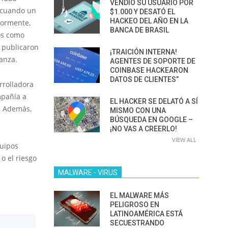
VENDIÓ SU USUARIO POR
, cuando un
$1.000 Y DESATÓ EL
HACKEO DEL AÑO EN LA
iormente,
BANCA DE BRASIL
os como
 publicaron
¡TRAICIÓN INTERNA!
anza.
AGENTES DE SOPORTE DE
COINBASE HACKEARON
DATOS DE CLIENTES”
rrolladora
mpañía a
EL HACKER SE DELATÓ A SÍ
. Además,
MISMO CON UNA
BÚSQUEDA EN GOOGLE –
¡NO VAS A CREERLO!
VIEW ALL
quipos
o el riesgo
MALWARE - VIRUS
EL MALWARE MÁS
PELIGROSO EN
LATINOAMÉRICA ESTÁ
SECUESTRANDO