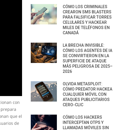
CÓMO LOS CRIMINALES
CREARON SMS BLASTERS
PARA FALSIFICAR TORRES
CELULARES Y HACKEAR
MILES DE TELÉFONOS EN
CANADÁ
LA BRECHA INVISIBLE:
CÓMO LOS AGENTES DE IA
SE CONVIRTIERON EN LA
SUPERFICIE DE ATAQUE
MÁS PELIGROSA DE 2025–
2026
OLVIDA METASPLOIT:
CÓMO PREDATOR HACKEA
CUALQUIER MÓVIL CON
ATAQUES PUBLICITARIOS
cionan con
CERO-CLIC
o prepara
nan que el
CÓMO LOS HACKERS
INTERCEPTAN OTPS Y
suarios de
LLAMADAS MÓVILES SIN