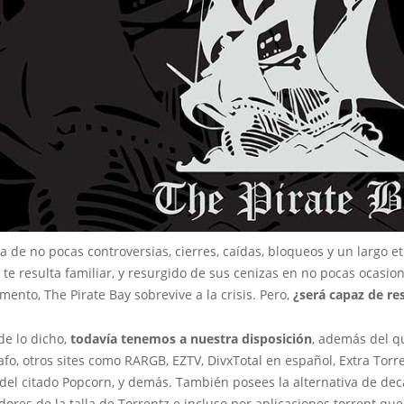
a de no pocas controversias, cierres, caídas, bloqueos y un largo e
te resulta familiar, y resurgido de sus cenizas en no pocas ocasio
ento, The Pirate Bay sobrevive a la crisis. Pero,
¿será capaz de res
de lo dicho,
todavía tenemos a nuestra disposición
, además del q
afo, otros sites como RARGB, EZTV, DivxTotal en español, Extra Torre
 del citado Popcorn, y demás. También posees la alternativa de dec
res de la talla de Torrentz e incluso por aplicaciones torrent que