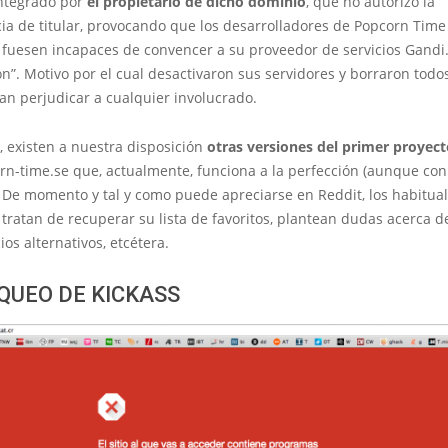
ntegrado por
el propietario de dicho dominio
, que no autorizó la
ia de titular, provocando que los desarrolladores de Popcorn Tim
y fuesen incapaces de convencer a su proveedor de servicios Gandi
n”. Motivo por el cual desactivaron sus servidores y borraron todos
an perjudicar a cualquier involucrado.
, existen a nuestra disposición
otras versiones del primer proyect
n-time.se que, actualmente, funciona a la perfección (aunque co
. De momento y tal y como puede apreciarse en Reddit, los habitual
tratan de recuperar su lista de favoritos, plantean dudas acerca d
ios alternativos, etcétera.
QUEO DE KICKASS