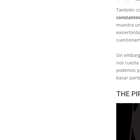
También co
constantes
muestra un
easiertordo
cuestionam
Sin embar
nos cuesta 
podemos pe
basar parte
THE PI