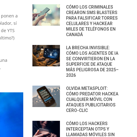
CÓMO LOS CRIMINALES
CREARON SMS BLASTERS
e ponen a
PARA FALSIFICAR TORRES
ador, sí
CELULARES Y HACKEAR
MILES DE TELÉFONOS EN
a de YTS
CANADÁ
último?)
LA BRECHA INVISIBLE:
CÓMO LOS AGENTES DE IA
SE CONVIRTIERON EN LA
 una
SUPERFICIE DE ATAQUE
.
MÁS PELIGROSA DE 2025–
2026
OLVIDA METASPLOIT:
CÓMO PREDATOR HACKEA
CUALQUIER MÓVIL CON
ATAQUES PUBLICITARIOS
CERO-CLIC
CÓMO LOS HACKERS
INTERCEPTAN OTPS Y
LLAMADAS MÓVILES SIN