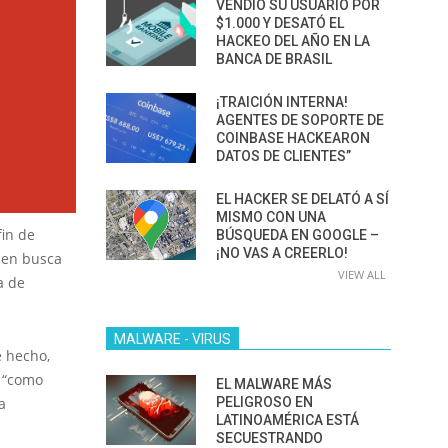
VENDIÓ SU USUARIO POR
$1.000 Y DESATÓ EL
HACKEO DEL AÑO EN LA
BANCA DE BRASIL
¡TRAICIÓN INTERNA!
AGENTES DE SOPORTE DE
COINBASE HACKEARON
DATOS DE CLIENTES”
EL HACKER SE DELATÓ A SÍ
MISMO CON UNA
fin de
BÚSQUEDA EN GOOGLE –
¡NO VAS A CREERLO!
 en busca
VIEW ALL
a de
MALWARE - VIRUS
e hecho,
r “como
EL MALWARE MÁS
PELIGROSO EN
a
LATINOAMÉRICA ESTÁ
SECUESTRANDO