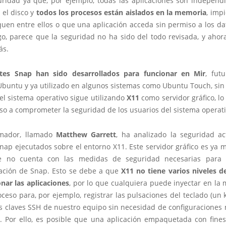
ridad ya que, por ejemplo, todas las aplicaciones son independ
 el disco y
todos los procesos están aislados en la memoria
, imp
uen entre ellos o que una aplicación acceda sin permiso a los dat
o, parece que la seguridad no ha sido del todo revisada, y ahor
ás.
tes Snap han sido desarrollados para funcionar en Mir
, fut
 Ubuntu y ya utilizado en algunos sistemas como Ubuntu Touch, sin
el sistema operativo sigue utilizando
X11
como servidor gráfico, l
uso a comprometer la seguridad de los usuarios del sistema operati
mador, llamado
Matthew Garrett
, ha analizado la seguridad ac
ap ejecutados sobre el entorno X11. Este servidor gráfico es ya 
e no cuenta con las medidas de seguridad necesarias para l
ción de Snap. Esto se debe a que
X11 no tiene varios niveles d
nar las aplicaciones
, por lo que cualquiera puede inyectar en la
oceso para, por ejemplo, registrar las pulsaciones del teclado (un 
as claves SSH de nuestro equipo sin necesidad de configuraciones 
s. Por ello, es posible que una aplicación empaquetada con fines