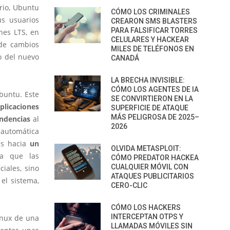
orio, Ubuntu
CÓMO LOS CRIMINALES
us usuarios
CREARON SMS BLASTERS
PARA FALSIFICAR TORRES
nes LTS, en
CELULARES Y HACKEAR
de cambios
MILES DE TELÉFONOS EN
o del nuevo
CANADÁ
LA BRECHA INVISIBLE:
CÓMO LOS AGENTES DE IA
buntu. Este
SE CONVIRTIERON EN LA
plicaciones
SUPERFICIE DE ATAQUE
MÁS PELIGROSA DE 2025–
endencias
al
2026
 automática
ás hacia
un
OLVIDA METASPLOIT:
a que las
CÓMO PREDATOR HACKEA
CUALQUIER MÓVIL CON
ciales, sino
ATAQUES PUBLICITARIOS
el sistema,
CERO-CLIC
CÓMO LOS HACKERS
INTERCEPTAN OTPS Y
inux de una
LLAMADAS MÓVILES SIN