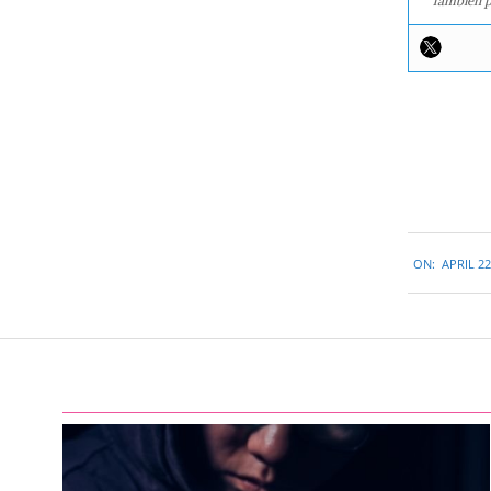
También p
2016-
ON:
APRIL 22
04-
22