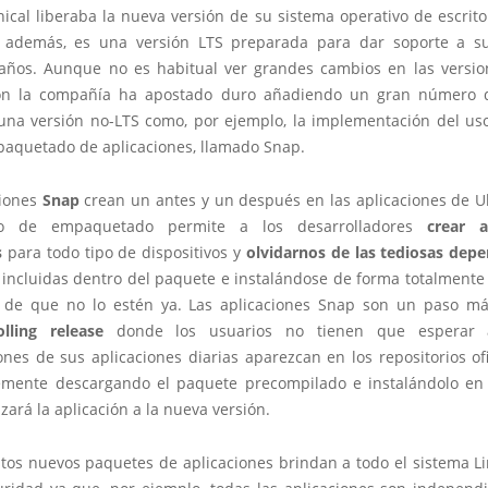
ical liberaba la nueva versión de su sistema operativo de escrit
 además, es una versión LTS preparada para dar soporte a s
años. Aunque no es habitual ver grandes cambios en las versio
ión la compañía ha apostado duro añadiendo un gran número 
una versión no-LTS como, por ejemplo, la implementación del us
paquetado de aplicaciones, llamado Snap.
ciones
Snap
crean un antes y un después en las aplicaciones de U
po de empaquetado permite a los desarrolladores
crear a
s
para todo tipo de dispositivos y
olvidarnos de las tediosas dep
s incluidas dentro del paquete e instalándose de forma totalmente
 de que no lo estén ya. Las aplicaciones Snap son un paso m
lling release
donde los usuarios no tienen que esperar 
ones de sus aplicaciones diarias aparezcan en los repositorios ofi
mente descargando el paquete precompilado e instalándolo en 
izará la aplicación a la nueva versión.
tos nuevos paquetes de aplicaciones brindan a todo el sistema L