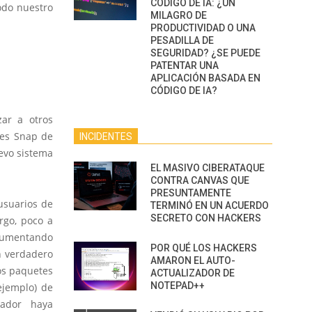
CÓDIGO DE IA: ¿UN
odo nuestro
MILAGRO DE
PRODUCTIVIDAD O UNA
PESADILLA DE
SEGURIDAD? ¿SE PUEDE
PATENTAR UNA
APLICACIÓN BASADA EN
CÓDIGO DE IA?
zar a otros
tes Snap de
INCIDENTES
evo sistema
EL MASIVO CIBERATAQUE
CONTRA CANVAS QUE
PRESUNTAMENTE
 usuarios de
TERMINÓ EN UN ACUERDO
SECRETO CON HACKERS
rgo, poco a
 aumentando
POR QUÉ LOS HACKERS
n verdadero
AMARON EL AUTO-
tos paquetes
ACTUALIZADOR DE
NOTEPAD++
ejemplo) de
ador haya