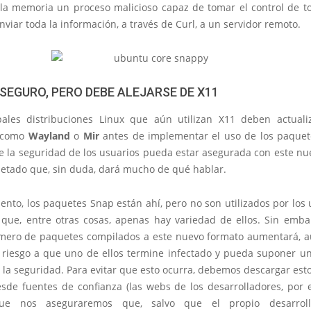
 la memoria un proceso malicioso capaz de tomar el control de t
nviar toda la información, a través de Curl, a un servidor remoto.
 SEGURO, PERO DEBE ALEJARSE DE X11
pales distribuciones Linux que aún utilizan X11 deben actuali
s como
Wayland
o
Mir
antes de implementar el uso de los paque
 la seguridad de los usuarios pueda estar asegurada con este nu
tado que, sin duda, dará mucho de qué hablar.
nto, los paquetes Snap están ahí, pero no son utilizados por los
que, entre otras cosas, apenas hay variedad de ellos. Sin emba
mero de paquetes compilados a este nuevo formato aumentará,
 riesgo a que uno de ellos termine infectado y pueda suponer u
 la seguridad. Para evitar que esto ocurra, debemos descargar es
sde fuentes de confianza (las webs de los desarrolladores, por 
ue nos aseguraremos que, salvo que el propio desarroll