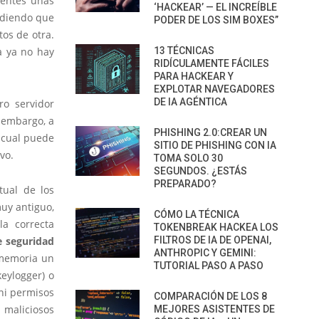
ientes unas
‘HACKEAR’ — EL INCREÍBLE
idiendo que
PODER DE LOS SIM BOXES”
os de otra.
a ya no hay
13 TÉCNICAS
RIDÍCULAMENTE FÁCILES
PARA HACKEAR Y
EXPLOTAR NAVEGADORES
DE IA AGÉNTICA
uro servidor
 embargo, a
PHISHING 2.0:CREAR UN
o cual puede
SITIO DE PHISHING CON IA
vo.
TOMA SOLO 30
SEGUNDOS. ¿ESTÁS
PREPARADO?
tual de los
muy antiguo,
CÓMO LA TÉCNICA
a correcta
TOKENBREAK HACKEA LOS
e seguridad
FILTROS DE IA DE OPENAI,
ANTHROPIC Y GEMINI:
 memoria un
TUTORIAL PASO A PASO
keylogger) o
ni permisos
COMPARACIÓN DE LOS 8
 maliciosos
MEJORES ASISTENTES DE