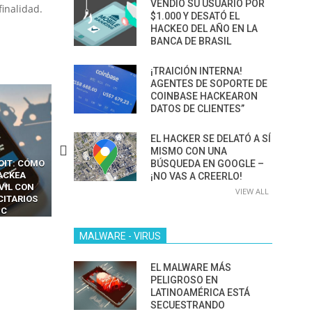
VENDIÓ SU USUARIO POR
finalidad.
$1.000 Y DESATÓ EL
HACKEO DEL AÑO EN LA
BANCA DE BRASIL
¡TRAICIÓN INTERNA!
AGENTES DE SOPORTE DE
COINBASE HACKEARON
DATOS DE CLIENTES”
EL HACKER SE DELATÓ A SÍ
MISMO CON UNA
OIT: CÓMO
CÓMO LOS HACKERS
BÚSQUEDA EN GOOGLE –
13 TÉCNICAS
ACKEA
INTERCEPTAN OTPS Y
RIDÍCULAMENTE FÁCILE
¡NO VAS A CREERLO!
VIL CON
LLAMADAS MÓVILES SIN
PARA HACKEAR Y EXPLO
VIEW ALL
CITARIOS
‘HACKEAR’ — EL INCREÍBLE
NAVEGADORES DE IA
IC
PODER DE LOS SIM BOXES”
AGÉNTICA
MALWARE - VIRUS
EL MALWARE MÁS
PELIGROSO EN
LATINOAMÉRICA ESTÁ
SECUESTRANDO