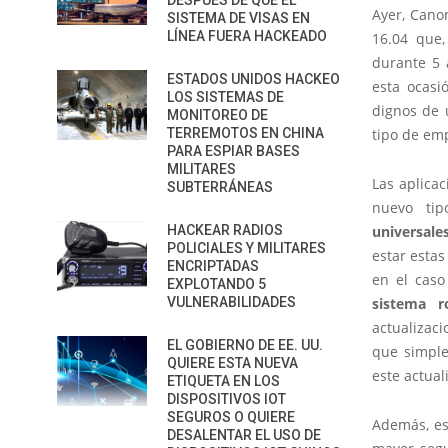
DESPUÉS DE QUE EL
Ayer, Canon
SISTEMA DE VISAS EN
LÍNEA FUERA HACKEADO
16.04 que,
durante 5 
ESTADOS UNIDOS HACKEO
esta ocas
LOS SISTEMAS DE
dignos de 
MONITOREO DE
TERREMOTOS EN CHINA
tipo de em
PARA ESPIAR BASES
MILITARES
Las aplica
SUBTERRÁNEAS
nuevo ti
HACKEAR RADIOS
universale
POLICIALES Y MILITARES
estar esta
ENCRIPTADAS
en el caso
EXPLOTANDO 5
VULNERABILIDADES
sistema ro
actualizaci
EL GOBIERNO DE EE. UU.
que simple
QUIERE ESTA NUEVA
este actual
ETIQUETA EN LOS
DISPOSITIVOS IOT
SEGUROS O QUIERE
Además, es
DESALENTAR EL USO DE