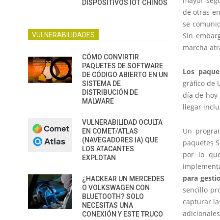
mayor segu
DISPOSITIVOS IOT CHINOS
de otras en
se comuniq
VULNERABILIDADES
Sin embarg
marcha atr
CÓMO CONVIRTIR
PAQUETES DE SOFTWARE
Los paque
DE CÓDIGO ABIERTO EN UN
gráfico de
SISTEMA DE
DISTRIBUCIÓN DE
día de hoy 
MALWARE
llegar incl
VULNERABILIDAD OCULTA
Un progra
EN COMET/ATLAS
(NAVEGADORES IA) QUE
paquetes Sn
LOS ATACANTES
por lo qu
EXPLOTAN
implementa
para gestio
¿HACKEAR UN MERCEDES
O VOLKSWAGEN CON
sencillo pr
BLUETOOTH? SOLO
capturar l
NECESITAS UNA
adicionale
CONEXIÓN Y ESTE TRUCO