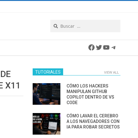
Search
Facebook
Twitter
YouTube
Telegra
 DE
TUTORIALES
VIEW ALL
E X11
CÓMO LOS HACKERS
MANIPULAN GITHUB
COPILOT DENTRO DE VS
CODE
CÓMO LAVAR EL CEREBRO
A LOS NAVEGADORES CON
IA PARA ROBAR SECRETOS