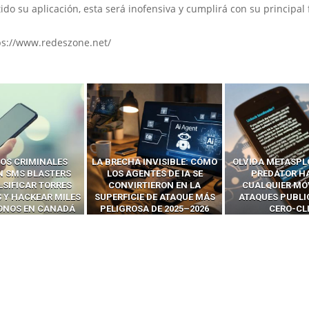
o su aplicación, esta será inofensiva y cumplirá con su principal 
ps://www.redeszone.net/
OS CRIMINALES
LA BRECHA INVISIBLE: CÓMO
OLVIDA METASPL
N SMS BLASTERS
LOS AGENTES DE IA SE
PREDATOR H
LSIFICAR TORRES
CONVIRTIERON EN LA
CUALQUIER MÓ
 Y HACKEAR MILES
SUPERFICIE DE ATAQUE MÁS
ATAQUES PUBLI
FONOS EN CANADÁ
PELIGROSA DE 2025–2026
CERO-CL