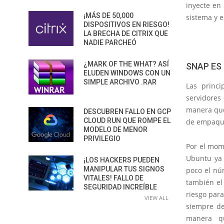
inyecte en
¡MÁS DE 50,000
sistema y e
DISPOSITIVOS EN RIESGO!
LA BRECHA DE CITRIX QUE
NADIE PARCHEÓ
¿MARK OF THE WHAT? ASÍ
SNAP ES
ELUDEN WINDOWS CON UN
SIMPLE ARCHIVO .RAR
Las princi
servidore
manera que
DESCUBREN FALLO EN GCP
CLOUD RUN QUE ROMPE EL
de empaque
MODELO DE MENOR
PRIVILEGIO
Por el mome
Ubuntu ya 
¡LOS HACKERS PUEDEN
MANIPULAR TUS SIGNOS
poco el nú
VITALES! FALLO DE
también el
SEGURIDAD INCREÍBLE
riesgo para
VIEW ALL
siempre de
manera q