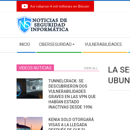
Así robaron 4 mil millones en Bitcoin
Skip
to
content
Secondary
INICIO
CIBERSEGURIDAD
VULNERABILIDADES
Navigation
Menu
LA S
VIDEOS NOTICIAS
VIEW ALL
UBUN
TUNNELCRACK: SE
DESCUBRIERON DOS
VULNERABILIDADES
GRAVES EN LAS VPN QUE
HABÍAN ESTADO
INACTIVAS DESDE 1996
KENIA SOLO OTORGARÁ
VISAS A LA LLEGADA