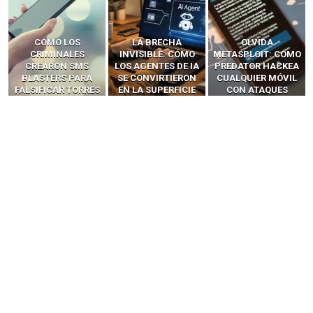
LA BRECHA
OLVIDA
CÓMO LOS HACKERS
INVISIBLE: CÓMO
METASPLOIT: CÓMO
INTERCEPTAN OTPS
LOS AGENTES DE IA
PREDATOR HACKEA
Y LLAMADAS
SE CONVIRTIERON
CUALQUIER MÓVIL
MÓVILES SIN
EN LA SUPERFICIE
CON ATAQUES
‘HACKEAR’ — EL
DE ATAQUE MÁS
PUBLICITARIOS
INCREÍBLE PODER DE
PELIGROSA DE
CERO-CLIC
LOS SIM BOXES”
2025–2026