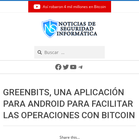
Así robaron 4 mil millones en Bitcoin
Skip
to
content
Search
Secondary
Facebook
Twitter
YouTube
Telegram
Navigation
Menu
GREENBITS, UNA APLICACIÓN
PARA ANDROID PARA FACILITAR
LAS OPERACIONES CON BITCOIN
Share this...