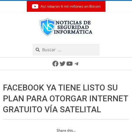
Así robaron 4 mil millones en Bitcoin
Skip
to
content
Search
Secondary
Facebook
Twitter
YouTube
Telegram
Navigation
Menu
FACEBOOK YA TIENE LISTO SU
PLAN PARA OTORGAR INTERNET
GRATUITO VÍA SATELITAL
Share this...