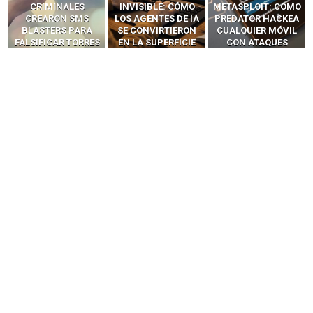
INVISIBLE: CÓMO
METASPLOIT: CÓMO
INTERCEPTAN OTPS
LOS AGENTES DE IA
PREDATOR HACKEA
Y LLAMADAS
SE CONVIRTIERON
CUALQUIER MÓVIL
MÓVILES SIN
EN LA SUPERFICIE
CON ATAQUES
‘HACKEAR’ — EL
DE ATAQUE MÁS
PUBLICITARIOS
INCREÍBLE PODER DE
PELIGROSA DE
CERO-CLIC
LOS SIM BOXES”
2025–2026