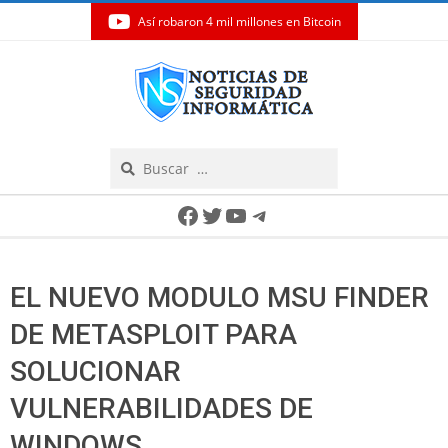
Así robaron 4 mil millones en Bitcoin
Skip
to
content
Search
Secondary
Facebook
Twitter
YouTube
Telegram
Navigation
Menu
EL NUEVO MODULO MSU FINDER
DE METASPLOIT PARA
SOLUCIONAR
VULNERABILIDADES DE
WINDOWS