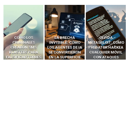
LA BRECHA
OLVIDA
CÓMO LOS HACKERS
INVISIBLE: CÓMO
METASPLOIT: CÓMO
INTERCEPTAN OTPS
LOS AGENTES DE IA
PREDATOR HACKEA
Y LLAMADAS
SE CONVIRTIERON
CUALQUIER MÓVIL
MÓVILES SIN
EN LA SUPERFICIE
CON ATAQUES
‘HACKEAR’ — EL
DE ATAQUE MÁS
PUBLICITARIOS
INCREÍBLE PODER DE
PELIGROSA DE
CERO-CLIC
LOS SIM BOXES”
2025–2026