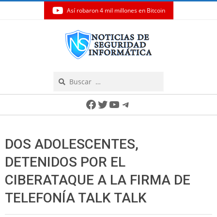
Así robaron 4 mil millones en Bitcoin
Skip
to
content
Search
Secondary
Facebook
Twitter
YouTube
Telegram
Navigation
Menu
DOS ADOLESCENTES,
DETENIDOS POR EL
CIBERATAQUE A LA FIRMA DE
TELEFONÍA TALK TALK