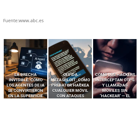
Fuente:www.abc.es
LA BRECHA
OLVIDA
CÓMO LOS HACKERS
INVISIBLE: CÓMO
METASPLOIT: CÓMO
INTERCEPTAN OTPS
LOS AGENTES DE IA
PREDATOR HACKEA
Y LLAMADAS
SE CONVIRTIERON
CUALQUIER MÓVIL
MÓVILES SIN
EN LA SUPERFICIE
CON ATAQUES
‘HACKEAR’ — EL
DE ATAQUE MÁS
PUBLICITARIOS
INCREÍBLE PODER DE
PELIGROSA DE
CERO-CLIC
LOS SIM BOXES”
2025–2026