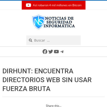
Así robaron 4 mil millones en Bitcoin
Skip
to
content
Search
Secondary
Facebook
Twitter
YouTube
Telegram
Navigation
Menu
DIRHUNT: ENCUENTRA
DIRECTORIOS WEB SIN USAR
FUERZA BRUTA
Share this...