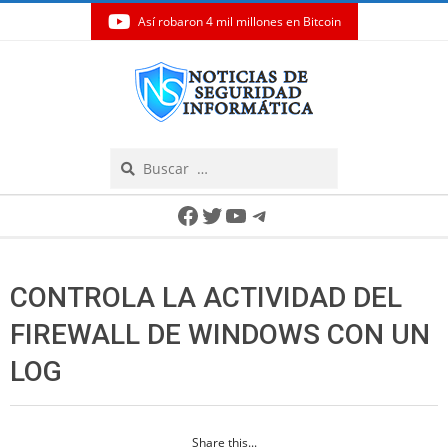
Así robaron 4 mil millones en Bitcoin
Skip
to
content
Search
Secondary
Facebook
Twitter
YouTube
Telegram
Navigation
Menu
CONTROLA LA ACTIVIDAD DEL
FIREWALL DE WINDOWS CON UN
LOG
Share this...