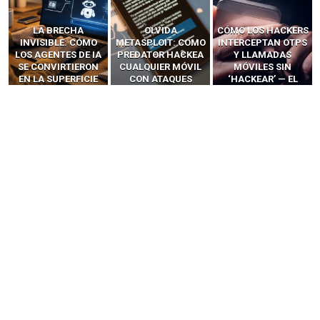
LA BRECHA
OLVIDA
CÓMO LOS HACKERS
INVISIBLE: CÓMO
METASPLOIT: CÓMO
INTERCEPTAN OTPS
LOS AGENTES DE IA
PREDATOR HACKEA
Y LLAMADAS
SE CONVIRTIERON
CUALQUIER MÓVIL
MÓVILES SIN
EN LA SUPERFICIE
CON ATAQUES
‘HACKEAR’ — EL
DE ATAQUE MÁS
PUBLICITARIOS
INCREÍBLE PODER DE
PELIGROSA DE
CERO-CLIC
LOS SIM BOXES”
2025–2026