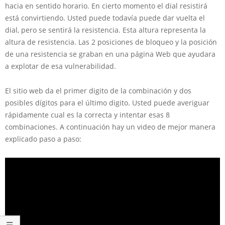
hacia en sentido horario. En cierto momento el dial resistirá
está convirtiendo. Usted puede todavía puede dar vuelta el
dial, pero se sentirá la resistencia. Esta altura representa la
altura de resistencia. Las 2 posiciones de bloqueo y la posición
de una resistencia se graban en una página Web que ayudara
a explotar de esa vulnerabilidad.
El sitio web da el primer digito de la combinación y dos
posibles dígitos para el último digito. Usted puede averiguar
rápidamente cual es la correcta y intentar esas 8
combinaciones. A continuación hay un video de mejor manera
explicado paso a paso: