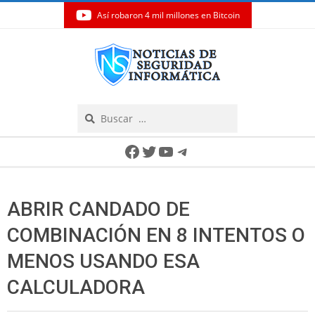
Así robaron 4 mil millones en Bitcoin
Skip
to
content
Search
Secondary
Facebook
Twitter
YouTube
Telegram
Navigation
Menu
ABRIR CANDADO DE
COMBINACIÓN EN 8 INTENTOS O
MENOS USANDO ESA
CALCULADORA