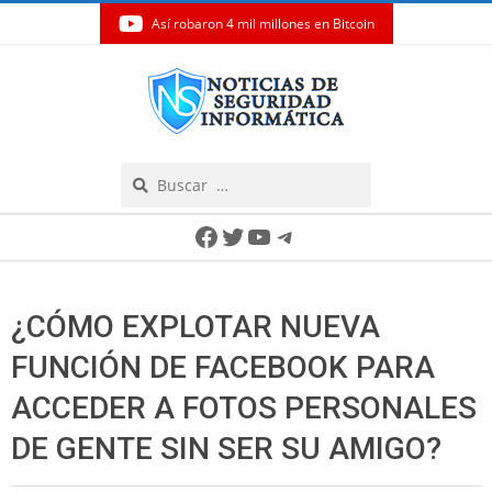
Así robaron 4 mil millones en Bitcoin
Skip
to
content
Search
Secondary
Facebook
Twitter
YouTube
Telegram
Navigation
Menu
¿CÓMO EXPLOTAR NUEVA
FUNCIÓN DE FACEBOOK PARA
ACCEDER A FOTOS PERSONALES
DE GENTE SIN SER SU AMIGO?