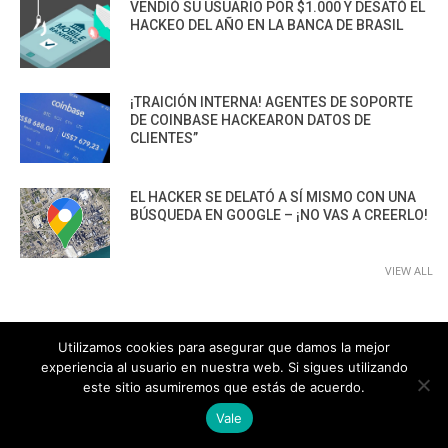
VENDIÓ SU USUARIO POR $1.000 Y DESATÓ EL
HACKEO DEL AÑO EN LA BANCA DE BRASIL
¡TRAICIÓN INTERNA! AGENTES DE SOPORTE
DE COINBASE HACKEARON DATOS DE
CLIENTES”
EL HACKER SE DELATÓ A SÍ MISMO CON UNA
BÚSQUEDA EN GOOGLE – ¡NO VAS A CREERLO!
VIEW ALL
MALWARE - VIRUS
Utilizamos cookies para asegurar que damos la mejor
experiencia al usuario en nuestra web. Si sigues utilizando
EL MALWARE MÁS PELIGROSO EN
este sitio asumiremos que estás de acuerdo.
LATINOAMÉRICA ESTÁ SECUESTRANDO
SESIONES BANCARIAS EN VIVO
Vale