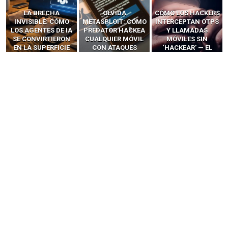
OLVIDA
CÓMO LOS HACKERS
13 TÉCNICAS
METASPLOIT: CÓMO
INTERCEPTAN OTPS
RIDÍCULAMENTE
PREDATOR HACKEA
Y LLAMADAS
FÁCILES PARA
CUALQUIER MÓVIL
MÓVILES SIN
HACKEAR Y
CON ATAQUES
‘HACKEAR’ — EL
EXPLOTAR
PUBLICITARIOS
INCREÍBLE PODER DE
NAVEGADORES DE IA
CERO-CLIC
LOS SIM BOXES”
AGÉNTICA