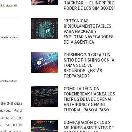
‘HACKEAR’ — EL INCREÍBLE
PODER DE LOS SIM BOXES”
13 TÉCNICAS
RIDÍCULAMENTE FÁCILES
PARA HACKEAR Y
EXPLOTAR NAVEGADORES
DE IA AGÉNTICA
PHISHING 2.0:CREAR UN
SITIO DE PHISHING CON IA
TOMA SOLO 30
SEGUNDOS. ¿ESTÁS
PREPARADO?
CÓMO LA TÉCNICA
TOKENBREAK HACKEA LOS
FILTROS DE IA DE OPENAI,
 de 2-3 días
ANTHROPIC Y GEMINI:
euros
. Para
TUTORIAL PASO A PASO
 cámaras de
COMPARACIÓN DE LOS 8
 solución
MEJORES ASISTENTES DE
 grabar más