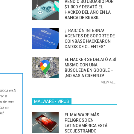
VENDIÓ SU USUARIO POR
$1.000 Y DESATÓ EL
HACKEO DEL AÑO EN LA
BANCA DE BRASIL
¡TRAICIÓN INTERNA!
AGENTES DE SOPORTE DE
COINBASE HACKEARON
DATOS DE CLIENTES”
EL HACKER SE DELATÓ A SÍ
MISMO CON UNA
BÚSQUEDA EN GOOGLE –
¡NO VAS A CREERLO!
VIEW ALL
nfoca en la
rse a
MALWARE - VIRUS
ro de una
cia en
al.
EL MALWARE MÁS
PELIGROSO EN
LATINOAMÉRICA ESTÁ
SECUESTRANDO