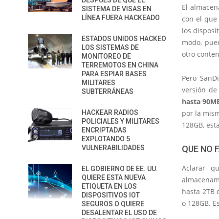
DESPUÉS DE QUE EL
El almacen
SISTEMA DE VISAS EN
LÍNEA FUERA HACKEADO
con el que
los disposi
ESTADOS UNIDOS HACKEO
modo, pued
LOS SISTEMAS DE
otro conten
MONITOREO DE
TERREMOTOS EN CHINA
PARA ESPIAR BASES
Pero SanDi
MILITARES
versión de
SUBTERRÁNEAS
hasta 90MB
HACKEAR RADIOS
por la mis
POLICIALES Y MILITARES
128GB, esta
ENCRIPTADAS
EXPLOTANDO 5
VULNERABILIDADES
QUE NO 
Aclarar q
EL GOBIERNO DE EE. UU.
QUIERE ESTA NUEVA
almacenami
ETIQUETA EN LOS
hasta 2TB 
DISPOSITIVOS IOT
o 128GB. Es
SEGUROS O QUIERE
DESALENTAR EL USO DE