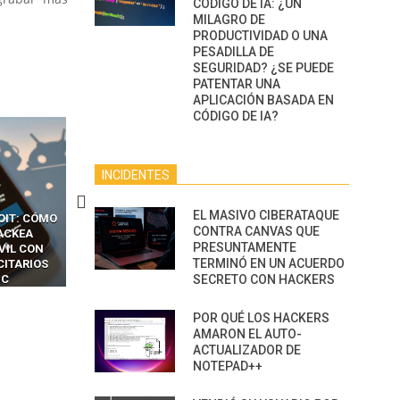
CÓDIGO DE IA: ¿UN
MILAGRO DE
PRODUCTIVIDAD O UNA
PESADILLA DE
SEGURIDAD? ¿SE PUEDE
PATENTAR UNA
APLICACIÓN BASADA EN
CÓDIGO DE IA?
INCIDENTES
EL MASIVO CIBERATAQUE
OIT: CÓMO
CÓMO LOS HACKERS
13 TÉCNICAS
CONTRA CANVAS QUE
ACKEA
INTERCEPTAN OTPS Y
RIDÍCULAMENTE FÁCILE
PRESUNTAMENTE
VIL CON
LLAMADAS MÓVILES SIN
PARA HACKEAR Y EXPLO
TERMINÓ EN UN ACUERDO
CITARIOS
‘HACKEAR’ — EL INCREÍBLE
NAVEGADORES DE IA
IC
PODER DE LOS SIM BOXES”
AGÉNTICA
SECRETO CON HACKERS
POR QUÉ LOS HACKERS
AMARON EL AUTO-
ACTUALIZADOR DE
NOTEPAD++