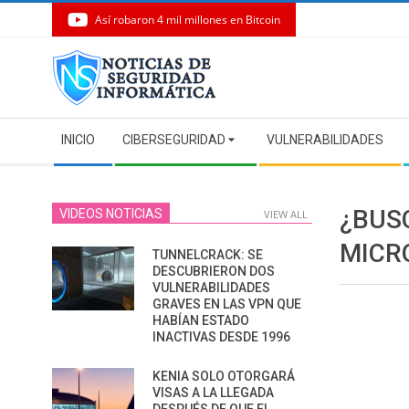
Así robaron 4 mil millones en Bitcoin
Skip
to
content
Secondary
INICIO
CIBERSEGURIDAD
VULNERABILIDADES
Navigation
Menu
¿BUS
VIDEOS NOTICIAS
VIEW ALL
MICR
TUNNELCRACK: SE
DESCUBRIERON DOS
VULNERABILIDADES
GRAVES EN LAS VPN QUE
HABÍAN ESTADO
INACTIVAS DESDE 1996
KENIA SOLO OTORGARÁ
VISAS A LA LLEGADA