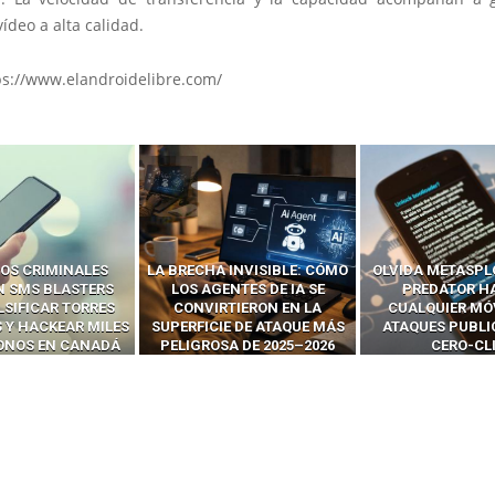
ídeo a alta calidad.
ps://www.elandroidelibre.com/
OS CRIMINALES
LA BRECHA INVISIBLE: CÓMO
OLVIDA METASPL
N SMS BLASTERS
LOS AGENTES DE IA SE
PREDATOR H
LSIFICAR TORRES
CONVIRTIERON EN LA
CUALQUIER MÓ
 Y HACKEAR MILES
SUPERFICIE DE ATAQUE MÁS
ATAQUES PUBLI
FONOS EN CANADÁ
PELIGROSA DE 2025–2026
CERO-CL