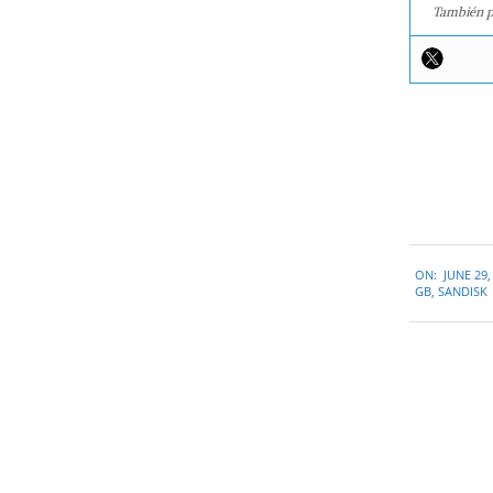
También p
2015-
ON:
JUNE 29,
06-
GB
,
SANDISK
29