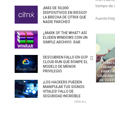
tiempo de v
¡MÁS DE 50,000
DISPOSITIVOS EN RIESGO!
LA BRECHA DE CITRIX QUE
Fuente:htt
NADIE PARCHEÓ
¿MARK OF THE WHAT? ASÍ
ELUDEN WINDOWS CON UN
SIMPLE ARCHIVO .RAR
DESCUBREN FALLO EN GCP
CLOUD RUN QUE ROMPE EL
CÓMO LOS HACKERS
CÓMO LAVAR EL CEREBRO A
CÓMO L
MODELO DE MENOR
MANIPULAN GITHUB
LOS NAVEGADORES CON IA
CREARO
PRIVILEGIO
PILOT DENTRO DE VS CODE
PARA ROBAR SECRETOS
PARA FA
CELULARES
DE TELÉ
¡LOS HACKERS PUEDEN
MANIPULAR TUS SIGNOS
VITALES! FALLO DE
SEGURIDAD INCREÍBLE
VIEW ALL