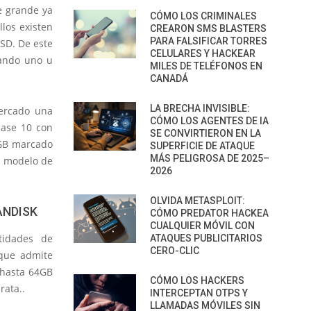
e grande ya
CÓMO LOS CRIMINALES
los existen
CREARON SMS BLASTERS
PARA FALSIFICAR TORRES
oSD. De este
CELULARES Y HACKEAR
tando uno u
MILES DE TELÉFONOS EN
CANADÁ
LA BRECHA INVISIBLE:
mercado una
CÓMO LOS AGENTES DE IA
lase 10 con
SE CONVIRTIERON EN LA
8GB marcado
SUPERFICIE DE ATAQUE
MÁS PELIGROSA DE 2025–
l modelo de
2026
OLVIDA METASPLOIT:
ANDISK
CÓMO PREDATOR HACKEA
CUALQUIER MÓVIL CON
tidades de
ATAQUES PUBLICITARIOS
CERO-CLIC
rque admite
 hasta 64GB
CÓMO LOS HACKERS
rata..
INTERCEPTAN OTPS Y
LLAMADAS MÓVILES SIN