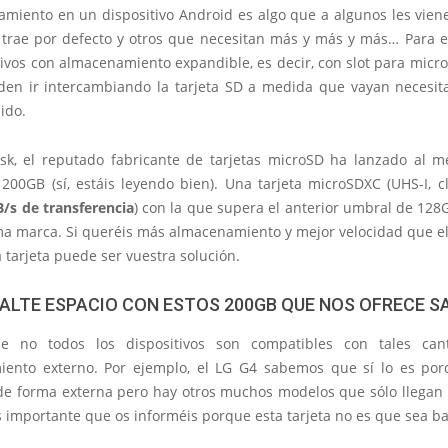
amiento en un dispositivo Android es algo que a algunos les vien
 trae por defecto y otros que necesitan más y más y más… Para el
tivos con almacenamiento expandible, es decir, con slot para micr
en ir intercambiando la tarjeta SD a medida que vayan necesi
ido.
sk, el reputado fabricante de tarjetas microSD ha lanzado al 
 200GB (sí, estáis leyendo bien). Una tarjeta microSDXC (UHS-I, c
/s de transferencia
) con la que supera el anterior umbral de 12
ma marca. Si queréis más almacenamiento y mejor velocidad que e
 tarjeta puede ser vuestra solución.
FALTE ESPACIO CON ESTOS 200GB QUE NOS OFRECE S
ue no todos los dispositivos son compatibles con tales can
ento externo. Por ejemplo, el LG G4 sabemos que sí lo es po
de forma externa pero hay otros muchos modelos que sólo llegan
 importante que os informéis porque esta tarjeta no es que sea ba