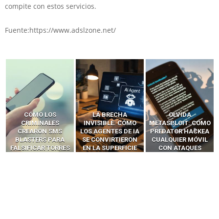
compite con estos servicios.
Fuente:https://www.adslzone.net/
LA BRECHA
OLVIDA
CÓMO LOS HACKERS
INVISIBLE: CÓMO
METASPLOIT: CÓMO
INTERCEPTAN OTPS
LOS AGENTES DE IA
PREDATOR HACKEA
Y LLAMADAS
SE CONVIRTIERON
CUALQUIER MÓVIL
MÓVILES SIN
EN LA SUPERFICIE
CON ATAQUES
‘HACKEAR’ — EL
DE ATAQUE MÁS
PUBLICITARIOS
INCREÍBLE PODER DE
PELIGROSA DE
CERO-CLIC
LOS SIM BOXES”
2025–2026