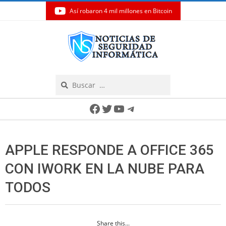
Así robaron 4 mil millones en Bitcoin
Skip
to
content
Search
Secondary
Facebook
Twitter
YouTube
Telegram
Navigation
Menu
APPLE RESPONDE A OFFICE 365
CON IWORK EN LA NUBE PARA
TODOS
Share this...