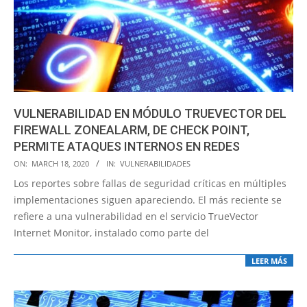
VULNERABILIDAD EN MÓDULO TRUEVECTOR DEL
FIREWALL ZONEALARM, DE CHECK POINT,
PERMITE ATAQUES INTERNOS EN REDES
2020-
ON:
MARCH 18, 2020
IN:
VULNERABILIDADES
03-
Los reportes sobre fallas de seguridad críticas en múltiples
18
implementaciones siguen apareciendo. El más reciente se
refiere a una vulnerabilidad en el servicio TrueVector
Internet Monitor, instalado como parte del
LEER MÁS