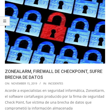
ZONEALARM, FIREWALL DE CHECKPOINT, SUFRE
BRECHA DE DATOS
2019-
ON:
NOVEMBER 15, 2019
IN:
INCIDENTES
11-
Acorde a especialistas en seguridad informática, ZoneAlarm,
15
el software cortafuegos producido por la firma de seguridad
Check Point, fue víctima de una brecha de datos que
comprometió la información almacenada