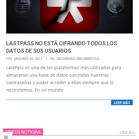
LASTPASS NO ESTÁ CIFRANDO TODOS LOS
DATOS DE SUS USUARIOS
2017-
ON:
JANUARY 20, 2017
IN:
SEGURIDAD INFORMÁTICA
01-
LastPass es una de las plataformas más utilizadas para
20
almacenar una base de datos con todas nuestras
contraseñas y poder acceder a ellas siempre que lo
necesitemos. En un mundo
LEER MÁS
VIDEOS NOTICIAS
VIEW ALL