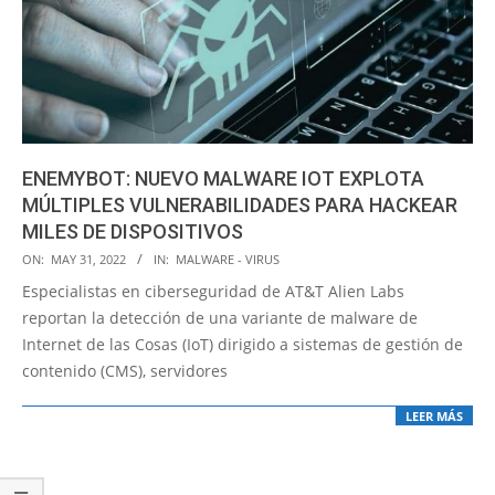
ENEMYBOT: NUEVO MALWARE IOT EXPLOTA
MÚLTIPLES VULNERABILIDADES PARA HACKEAR
MILES DE DISPOSITIVOS
2022-
ON:
MAY 31, 2022
IN:
MALWARE - VIRUS
05-
Especialistas en ciberseguridad de AT&T Alien Labs
31
reportan la detección de una variante de malware de
Internet de las Cosas (IoT) dirigido a sistemas de gestión de
contenido (CMS), servidores
LEER MÁS