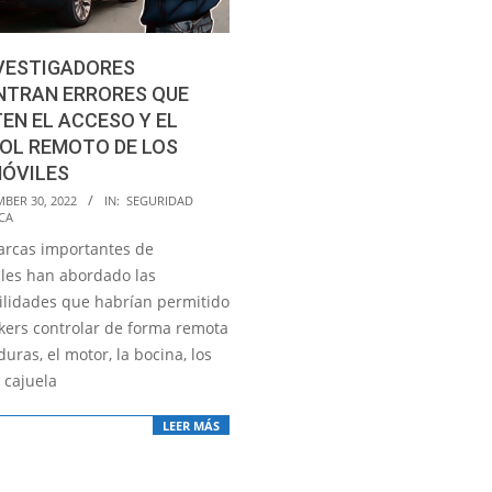
NVESTIGADORES
NTRAN ERRORES QUE
EN EL ACCESO Y EL
OL REMOTO DE LOS
ÓVILES
BER 30, 2022
IN:
SEGURIDAD
CA
arcas importantes de
les han abordado las
ilidades que habrían permitido
ckers controlar de forma remota
duras, el motor, la bocina, los
a cajuela
LEER MÁS