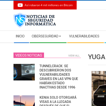
Así robaron 4 mil millones en Bitcoin
Skip
to
content
Secondary
INICIO
CIBERSEGURIDAD
VULNERABILIDADES
Navigation
Menu
YUGA
VIDEOS NOTICIAS
VIEW ALL
TUNNELCRACK: SE
DESCUBRIERON DOS
VULNERABILIDADES
GRAVES EN LAS VPN QUE
HABÍAN ESTADO
INACTIVAS DESDE 1996
KENIA SOLO OTORGARÁ
VISAS A LA LLEGADA