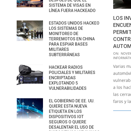
DESPUÉS DE QUE EL
SISTEMA DE VISAS EN
LÍNEA FUERA HACKEADO
LOS I
ESTADOS UNIDOS HACKEO
ENCUE
LOS SISTEMAS DE
PERMIT
MONITOREO DE
CONTR
TERREMOTOS EN CHINA
PARA ESPIAR BASES
AUTOM
MILITARES
2022-
ON:
NOVEM
SUBTERRÁNEAS
INFORMÁTI
11-
Varias m
30
HACKEAR RADIOS
POLICIALES Y MILITARES
automóvi
ENCRIPTADAS
vulnerab
EXPLOTANDO 5
a los ha
VULNERABILIDADES
las cerra
faros y l
EL GOBIERNO DE EE. UU.
QUIERE ESTA NUEVA
ETIQUETA EN LOS
DISPOSITIVOS IOT
SEGUROS O QUIERE
DESALENTAR EL USO DE