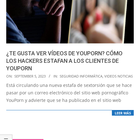
¿TE GUSTA VER VÍDEOS DE YOUPORN? CÓMO
LOS HACKERS ESTAFAN A LOS CLIENTES DE
YOUPORN
2023-
ON:
SEPTEMBER 5, 2023
IN:
SEGURIDAD INFORMÁTICA
,
VIDEOS NOTICIAS
09-
Está circulando una nueva estafa de sextorsión que se hace
05
pasar por un correo electrónico del sitio web pornográfico
YouPorn y advierte que se ha publicado en el sitio web
LEER MÁS