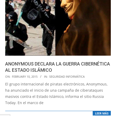
ANONYMOUS DECLARA LA GUERRA CIBERNÉTICA
AL ESTADO ISLÁMICO
2015-
ON:
FEBRUARY 10, 2015
IN:
SEGURIDAD INFORMÁTICA
02-
El grupo internacional de piratas electrónicos, Anonymous,
10
ha anunciado el inicio de una campaña de ciberataques
masivos contra el Estado Islámico, informa el sitio Russia
Today. En el marco de
LEER MÁS