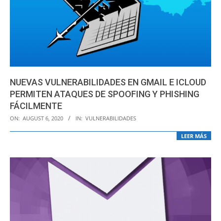
NUEVAS VULNERABILIDADES EN GMAIL E ICLOUD
PERMITEN ATAQUES DE SPOOFING Y PHISHING
FÁCILMENTE
2020-
ON:
AUGUST 6, 2020
IN:
VULNERABILIDADES
08-
LEER MÁS
06