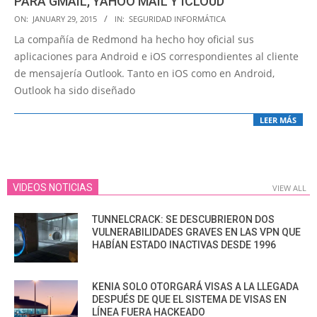
PARA GMAIL, YAHOO MAIL Y ICLOUD
2015-
ON:
JANUARY 29, 2015
IN:
SEGURIDAD INFORMÁTICA
01-
La compañía de Redmond ha hecho hoy oficial sus
29
aplicaciones para Android e iOS correspondientes al cliente
de mensajería Outlook. Tanto en iOS como en Android,
Outlook ha sido diseñado
LEER MÁS
VIDEOS NOTICIAS
VIEW ALL
TUNNELCRACK: SE DESCUBRIERON DOS
VULNERABILIDADES GRAVES EN LAS VPN QUE
HABÍAN ESTADO INACTIVAS DESDE 1996
KENIA SOLO OTORGARÁ VISAS A LA LLEGADA
DESPUÉS DE QUE EL SISTEMA DE VISAS EN
LÍNEA FUERA HACKEADO