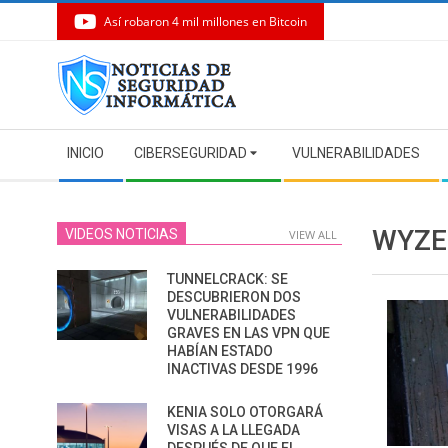
Así robaron 4 mil millones en Bitcoin
Skip
to
content
Secondary
INICIO
CIBERSEGURIDAD
VULNERABILIDADES
Navigation
Menu
WYZE
VIDEOS NOTICIAS
VIEW ALL
TUNNELCRACK: SE
DESCUBRIERON DOS
VULNERABILIDADES
GRAVES EN LAS VPN QUE
HABÍAN ESTADO
INACTIVAS DESDE 1996
KENIA SOLO OTORGARÁ
VISAS A LA LLEGADA