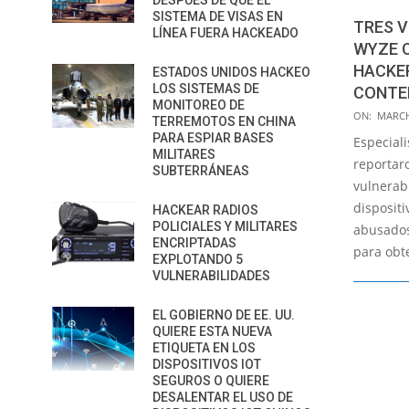
DESPUÉS DE QUE EL
SISTEMA DE VISAS EN
TRES V
LÍNEA FUERA HACKEADO
WYZE 
HACKE
ESTADOS UNIDOS HACKEO
LOS SISTEMAS DE
CONTE
MONITOREO DE
2022-
ON:
MARCH
TERREMOTOS EN CHINA
03-
PARA ESPIAR BASES
Especial
MILITARES
29
reportar
SUBTERRÁNEAS
vulnerab
disposit
HACKEAR RADIOS
POLICIALES Y MILITARES
abusados
ENCRIPTADAS
para obt
EXPLOTANDO 5
VULNERABILIDADES
EL GOBIERNO DE EE. UU.
QUIERE ESTA NUEVA
ETIQUETA EN LOS
DISPOSITIVOS IOT
SEGUROS O QUIERE
DESALENTAR EL USO DE