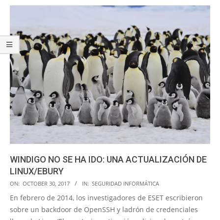
WINDIGO NO SE HA IDO: UNA ACTUALIZACIÓN DE
LINUX/EBURY
2017-
ON:
OCTOBER 30, 2017
IN:
SEGURIDAD INFORMÁTICA
10-
En febrero de 2014, los investigadores de ESET escribieron
30
sobre un backdoor de OpenSSH y ladrón de credenciales