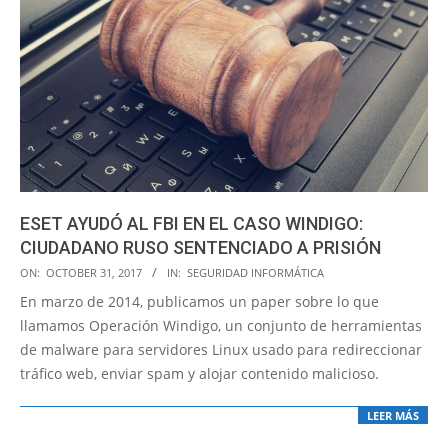
ESET AYUDÓ AL FBI EN EL CASO WINDIGO:
CIUDADANO RUSO SENTENCIADO A PRISIÓN
2017-
ON:
OCTOBER 31, 2017
IN:
SEGURIDAD INFORMÁTICA
10-
En marzo de 2014, publicamos un paper sobre lo que
31
llamamos Operación Windigo, un conjunto de herramientas
de malware para servidores Linux usado para redireccionar
tráfico web, enviar spam y alojar contenido malicioso.
LEER MÁS