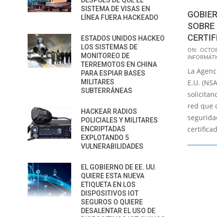
DESPUÉS DE QUE EL
SISTEMA DE VISAS EN
GOBIER
LÍNEA FUERA HACKEADO
SOBRE 
CERTIF
ESTADOS UNIDOS HACKEO
LOS SISTEMAS DE
2021-
ON:
OCTOB
MONITOREO DE
INFORMÁTI
10-
TERREMOTOS EN CHINA
La Agenc
11
PARA ESPIAR BASES
MILITARES
E.U. (NS
SUBTERRÁNEAS
solicitan
red que 
HACKEAR RADIOS
segurida
POLICIALES Y MILITARES
certifica
ENCRIPTADAS
EXPLOTANDO 5
VULNERABILIDADES
EL GOBIERNO DE EE. UU.
QUIERE ESTA NUEVA
ETIQUETA EN LOS
DISPOSITIVOS IOT
SEGUROS O QUIERE
DESALENTAR EL USO DE