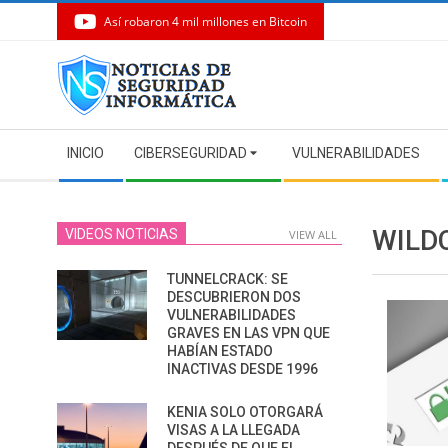
Así robaron 4 mil millones en Bitcoin
Skip
to
content
Secondary
INICIO
CIBERSEGURIDAD
VULNERABILIDADES
Navigation
Menu
WILD
VIDEOS NOTICIAS
VIEW ALL
TUNNELCRACK: SE
DESCUBRIERON DOS
VULNERABILIDADES
GRAVES EN LAS VPN QUE
HABÍAN ESTADO
INACTIVAS DESDE 1996
KENIA SOLO OTORGARÁ
VISAS A LA LLEGADA