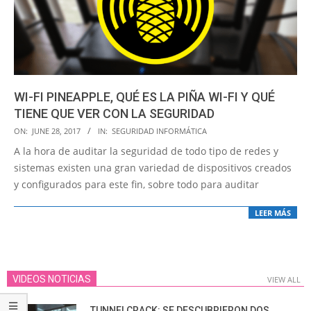
WI-FI PINEAPPLE, QUÉ ES LA PIÑA WI-FI Y QUÉ
TIENE QUE VER CON LA SEGURIDAD
2017-
ON:
JUNE 28, 2017
IN:
SEGURIDAD INFORMÁTICA
06-
A la hora de auditar la seguridad de todo tipo de redes y
28
sistemas existen una gran variedad de dispositivos creados
y configurados para este fin, sobre todo para auditar
LEER MÁS
VIDEOS NOTICIAS
VIEW ALL
TUNNELCRACK: SE DESCUBRIERON DOS