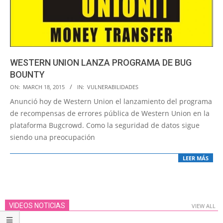
WESTERN UNION LANZA PROGRAMA DE BUG
BOUNTY
2015-
ON:
MARCH 18, 2015
IN:
VULNERABILIDADES
03-
Anunció hoy de Western Union el lanzamiento del programa
18
de recompensas de errores pública de Western Union en la
plataforma Bugcrowd. Como la seguridad de datos sigue
siendo una preocupación
LEER MÁS
VIDEOS NOTICIAS
VIEW ALL