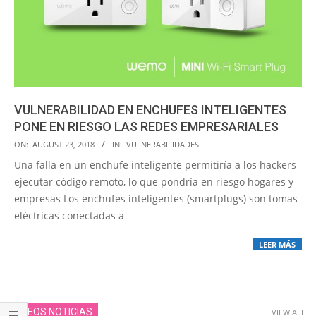
VULNERABILIDAD EN ENCHUFES INTELIGENTES
PONE EN RIESGO LAS REDES EMPRESARIALES
2018-
ON:
AUGUST 23, 2018
IN:
VULNERABILIDADES
08-
Una falla en un enchufe inteligente permitiría a los hackers
23
ejecutar código remoto, lo que pondría en riesgo hogares y
empresas Los enchufes inteligentes (smartplugs) son tomas
eléctricas conectadas a
LEER MÁS
VIDEOS NOTICIAS
VIEW ALL