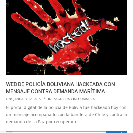
WEB DE POLICÍA BOLIVIANA HACKEADA CON
MENSAJE CONTRA DEMANDA MARÍTIMA
2015-
ON:
JANUARY 12, 2015
IN:
SEGURIDAD INFORMÁTICA
01-
El portal digital de la policía de Bolivia fue hackeado hoy con
12
un mensaje acompañado con la bandera de Chile y contra la
demanda de La Paz por recuperar el