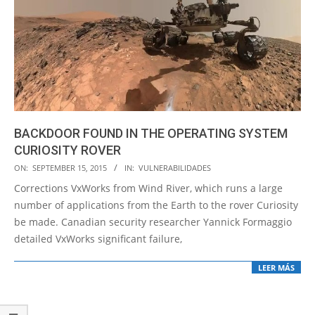
BACKDOOR FOUND IN THE OPERATING SYSTEM
CURIOSITY ROVER
2015-
ON:
SEPTEMBER 15, 2015
IN:
VULNERABILIDADES
09-
Corrections VxWorks from Wind River, which runs a large
15
number of applications from the Earth to the rover Curiosity
be made. Canadian security researcher Yannick Formaggio
detailed VxWorks significant failure,
LEER MÁS