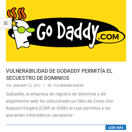
VULNERABILIDAD DE GODADDY PERMITÍA EL
SECUESTRO DE DOMINIOS
2015-
ON:
JANUARY 22, 2015
IN:
VULNERABILIDADES
01-
GoDaddy, la empresa de registro de dominios y de
22
alojamiento web ha solucionado un fallo de Cross-Site
Request Forgery (CSRF or XSRF), el cual permitía a los
atacantes informáticos secuestrar
LEER MÁS