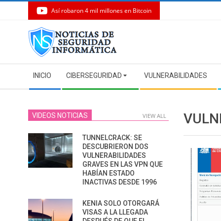
Así robaron 4 mil millones en Bitcoin
Skip
to
content
Secondary
INICIO
CIBERSEGURIDAD
VULNERABILIDADES
Navigation
Menu
VULN
VIDEOS NOTICIAS
VIEW ALL
TUNNELCRACK: SE
DESCUBRIERON DOS
VULNERABILIDADES
GRAVES EN LAS VPN QUE
HABÍAN ESTADO
INACTIVAS DESDE 1996
KENIA SOLO OTORGARÁ
VISAS A LA LLEGADA