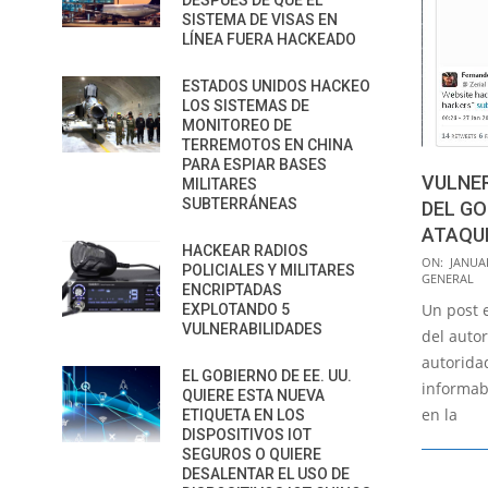
DESPUÉS DE QUE EL
SISTEMA DE VISAS EN
LÍNEA FUERA HACKEADO
ESTADOS UNIDOS HACKEO
LOS SISTEMAS DE
MONITOREO DE
TERREMOTOS EN CHINA
PARA ESPIAR BASES
VULNE
MILITARES
SUBTERRÁNEAS
DEL GO
ATAQU
HACKEAR RADIOS
2015-
ON:
JANUAR
POLICIALES Y MILITARES
GENERAL
01-
ENCRIPTADAS
Un post e
EXPLOTANDO 5
28
VULNERABILIDADES
del autor
autorida
EL GOBIERNO DE EE. UU.
informab
QUIERE ESTA NUEVA
en la
ETIQUETA EN LOS
DISPOSITIVOS IOT
SEGUROS O QUIERE
DESALENTAR EL USO DE