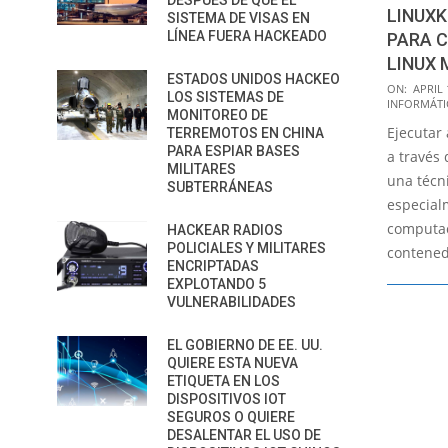
DESPUÉS DE QUE EL
LINUXK
SISTEMA DE VISAS EN
LÍNEA FUERA HACKEADO
PARA C
LINUX 
ESTADOS UNIDOS HACKEO
2017-
ON:
APRIL 
LOS SISTEMAS DE
INFORMÁTI
04-
MONITOREO DE
Ejecutar
19
TERREMOTOS EN CHINA
PARA ESPIAR BASES
a través
MILITARES
una técni
SUBTERRÁNEAS
especial
computac
HACKEAR RADIOS
POLICIALES Y MILITARES
contened
ENCRIPTADAS
EXPLOTANDO 5
VULNERABILIDADES
EL GOBIERNO DE EE. UU.
QUIERE ESTA NUEVA
ETIQUETA EN LOS
DISPOSITIVOS IOT
SEGUROS O QUIERE
DESALENTAR EL USO DE