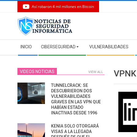
Así robaron 4 mil millones en Bitcoin
Skip
to
content
Secondary
INICIO
CIBERSEGURIDAD
VULNERABILIDADES
Navigation
Menu
VPNK
VIDEOS NOTICIAS
VIEW ALL
TUNNELCRACK: SE
DESCUBRIERON DOS
VULNERABILIDADES
GRAVES EN LAS VPN QUE
HABÍAN ESTADO
INACTIVAS DESDE 1996
KENIA SOLO OTORGARÁ
VISAS A LA LLEGADA