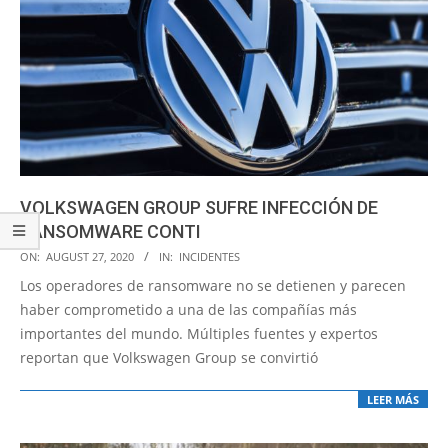
VOLKSWAGEN GROUP SUFRE INFECCIÓN DE
RANSOMWARE CONTI
2020-
ON:
AUGUST 27, 2020
IN:
INCIDENTES
08-
Los operadores de ransomware no se detienen y parecen
27
haber comprometido a una de las compañías más
importantes del mundo. Múltiples fuentes y expertos
reportan que Volkswagen Group se convirtió
LEER MÁS