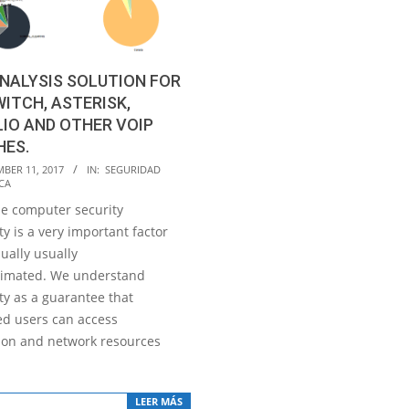
NALYSIS SOLUTION FOR
ITCH, ASTERISK,
IO AND OTHER VOIP
HES.
BER 11, 2017
IN:
SEGURIDAD
CA
he computer security
ity is a very important factor
sually usually
imated. We understand
ity as a guarantee that
ed users can access
ion and network resources
LEER MÁS