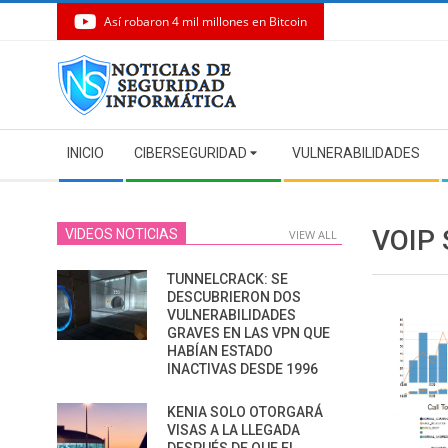
Así robaron 4 mil millones en Bitcoin
Skip
to
content
Secondary
INICIO
CIBERSEGURIDAD
VULNERABILIDADES
Navigation
Menu
VOIP
VIDEOS NOTICIAS
VIEW ALL
TUNNELCRACK: SE
DESCUBRIERON DOS
VULNERABILIDADES
GRAVES EN LAS VPN QUE
HABÍAN ESTADO
INACTIVAS DESDE 1996
KENIA SOLO OTORGARÁ
VISAS A LA LLEGADA