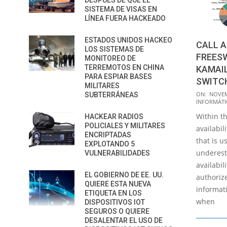
DESPUÉS DE QUE EL
SISTEMA DE VISAS EN
LÍNEA FUERA HACKEADO
ESTADOS UNIDOS HACKEO
CALL A
LOS SISTEMAS DE
FREESW
MONITOREO DE
TERREMOTOS EN CHINA
KAMAIL
PARA ESPIAR BASES
SWITC
MILITARES
2017-
ON:
NOVEM
SUBTERRÁNEAS
INFORMÁTI
11-
Within t
HACKEAR RADIOS
11
POLICIALES Y MILITARES
availabil
ENCRIPTADAS
that is u
EXPLOTANDO 5
underest
VULNERABILIDADES
availabil
EL GOBIERNO DE EE. UU.
authoriz
QUIERE ESTA NUEVA
informat
ETIQUETA EN LOS
when
DISPOSITIVOS IOT
SEGUROS O QUIERE
DESALENTAR EL USO DE