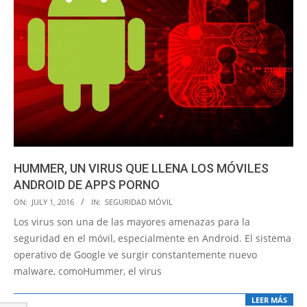
HUMMER, UN VIRUS QUE LLENA LOS MÓVILES
ANDROID DE APPS PORNO
2016-
ON:
JULY 1, 2016
IN:
SEGURIDAD MÓVIL
07-
Los virus son una de las mayores amenazas para la
01
seguridad en el móvil, especialmente en Android. El sistema
operativo de Google ve surgir constantemente nuevo
malware, comoHummer, el virus
LEER MÁS