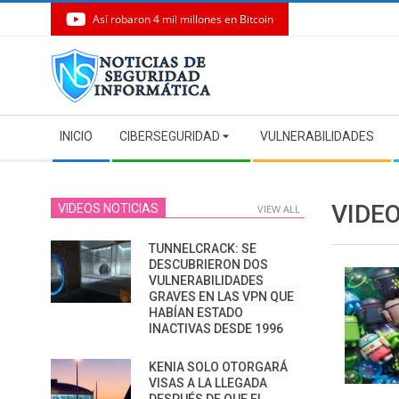
Así robaron 4 mil millones en Bitcoin
Skip
to
content
Secondary
INICIO
CIBERSEGURIDAD
VULNERABILIDADES
Navigation
Menu
VIDE
VIDEOS NOTICIAS
VIEW ALL
TUNNELCRACK: SE
DESCUBRIERON DOS
VULNERABILIDADES
GRAVES EN LAS VPN QUE
HABÍAN ESTADO
INACTIVAS DESDE 1996
KENIA SOLO OTORGARÁ
VISAS A LA LLEGADA