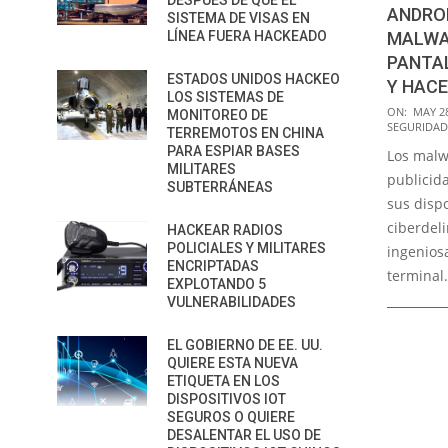
DESPUÉS DE QUE EL
ANDROI
SISTEMA DE VISAS EN
MALWA
LÍNEA FUERA HACKEADO
PANTA
ESTADOS UNIDOS HACKEO
Y HACE
LOS SISTEMAS DE
2015-
ON:
MAY 28
MONITOREO DE
SEGURIDAD
05-
TERREMOTOS EN CHINA
PARA ESPIAR BASES
Los malw
28
MILITARES
publicida
SUBTERRÁNEAS
sus disp
ciberdel
HACKEAR RADIOS
POLICIALES Y MILITARES
ingeniosa
ENCRIPTADAS
terminal.
EXPLOTANDO 5
VULNERABILIDADES
EL GOBIERNO DE EE. UU.
QUIERE ESTA NUEVA
ETIQUETA EN LOS
DISPOSITIVOS IOT
SEGUROS O QUIERE
DESALENTAR EL USO DE