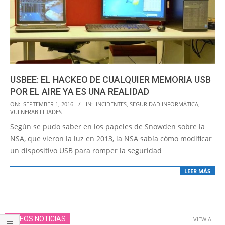
USBEE: EL HACKEO DE CUALQUIER MEMORIA USB
POR EL AIRE YA ES UNA REALIDAD
2016-
ON:
SEPTEMBER 1, 2016
IN:
INCIDENTES
,
SEGURIDAD INFORMÁTICA
,
VULNERABILIDADES
09-
Según se pudo saber en los papeles de Snowden sobre la
01
NSA, que vieron la luz en 2013, la NSA sabía cómo modificar
un dispositivo USB para romper la seguridad
LEER MÁS
VIDEOS NOTICIAS
VIEW ALL