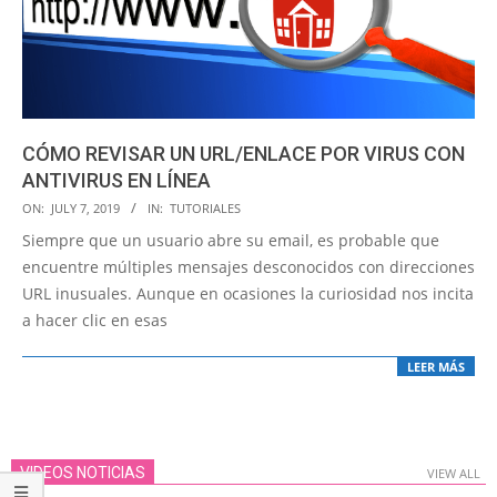
CÓMO REVISAR UN URL/ENLACE POR VIRUS CON
ANTIVIRUS EN LÍNEA
2019-
ON:
JULY 7, 2019
IN:
TUTORIALES
07-
Siempre que un usuario abre su email, es probable que
07
encuentre múltiples mensajes desconocidos con direcciones
URL inusuales. Aunque en ocasiones la curiosidad nos incita
a hacer clic en esas
LEER MÁS
VIDEOS NOTICIAS
VIEW ALL