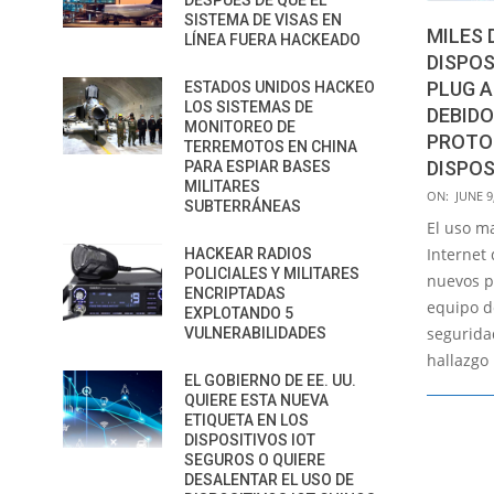
DESPUÉS DE QUE EL
SISTEMA DE VISAS EN
MILES 
LÍNEA FUERA HACKEADO
DISPOS
PLUG A
ESTADOS UNIDOS HACKEO
LOS SISTEMAS DE
DEBIDO
MONITOREO DE
PROTO
TERREMOTOS EN CHINA
DISPOS
PARA ESPIAR BASES
MILITARES
2020-
ON:
JUNE 9
SUBTERRÁNEAS
06-
El uso ma
09
Internet 
HACKEAR RADIOS
POLICIALES Y MILITARES
nuevos p
ENCRIPTADAS
equipo d
EXPLOTANDO 5
segurida
VULNERABILIDADES
hallazgo
EL GOBIERNO DE EE. UU.
QUIERE ESTA NUEVA
ETIQUETA EN LOS
DISPOSITIVOS IOT
SEGUROS O QUIERE
DESALENTAR EL USO DE