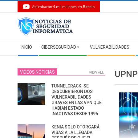
Así robaron 4 mil millones en Bitcoin
Skip
to
content
Secondary
INICIO
CIBERSEGURIDAD
VULNERABILIDADES
Navigation
Menu
UPNP
VIDEOS NOTICIAS
VIEW ALL
TUNNELCRACK: SE
DESCUBRIERON DOS
VULNERABILIDADES
GRAVES EN LAS VPN QUE
HABÍAN ESTADO
INACTIVAS DESDE 1996
KENIA SOLO OTORGARÁ
VISAS A LA LLEGADA