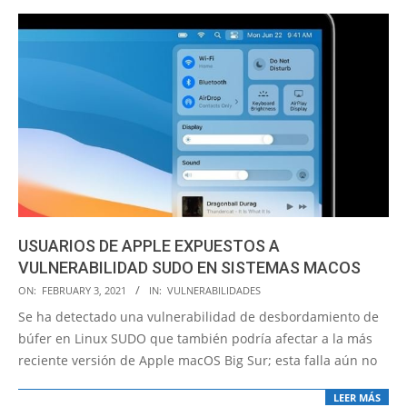
USUARIOS DE APPLE EXPUESTOS A
VULNERABILIDAD SUDO EN SISTEMAS MACOS
2021-
ON:
FEBRUARY 3, 2021
IN:
VULNERABILIDADES
02-
Se ha detectado una vulnerabilidad de desbordamiento de
03
búfer en Linux SUDO que también podría afectar a la más
reciente versión de Apple macOS Big Sur; esta falla aún no
LEER MÁS