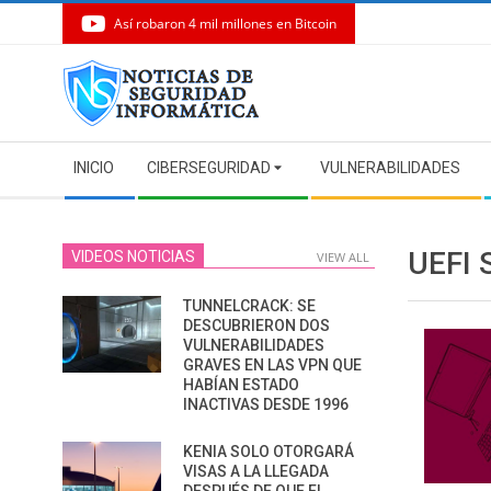
Así robaron 4 mil millones en Bitcoin
Skip
to
content
Secondary
INICIO
CIBERSEGURIDAD
VULNERABILIDADES
Navigation
Menu
UEFI
VIDEOS NOTICIAS
VIEW ALL
TUNNELCRACK: SE
DESCUBRIERON DOS
VULNERABILIDADES
GRAVES EN LAS VPN QUE
HABÍAN ESTADO
INACTIVAS DESDE 1996
KENIA SOLO OTORGARÁ
VISAS A LA LLEGADA