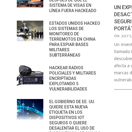
DESPUÉS DE QUE EL
SISTEMA DE VISAS EN
UN EXP
LÍNEA FUERA HACKEADO
DESACT
SEGUR
ESTADOS UNIDOS HACKEO
PORTÁ
LOS SISTEMAS DE
MONITOREO DE
2016-
ON:
JULY 5
TERREMOTOS EN CHINA
07-
Un inves
PARA ESPIAR BASES
05
MILITARES
llamado 
SUBTERRÁNEAS
descubie
afecta a 
HACKEAR RADIOS
marcas de
POLICIALES Y MILITARES
ENCRIPTADAS
vulnerab
EXPLOTANDO 5
VULNERABILIDADES
EL GOBIERNO DE EE. UU.
QUIERE ESTA NUEVA
ETIQUETA EN LOS
DISPOSITIVOS IOT
SEGUROS O QUIERE
DESALENTAR EL USO DE