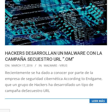
HACKERS DESARROLLAN UN MALWARE CON LA
CAMPAÑA SECUESTRO URL “.OM”
2016-
ON:
MARCH 17, 2016
IN:
MALWARE - VIRUS
03-
Recientemente se ha dado a conocer por parte de la
17
empresa de seguridad cibernética According to Endgame,
que un grupo de Hackers ha desarrollado un tipo de
campaña deSecuestro URL
LEER MÁS