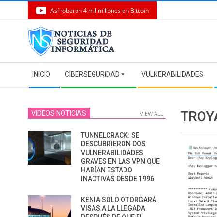
Así robaron 4 mil millones en Bitcoin
Skip
to
content
Secondary
INICIO
CIBERSEGURIDAD
VULNERABILIDADES
Navigation
Menu
TROY
VIDEOS NOTICIAS
VIEW ALL
TUNNELCRACK: SE
DESCUBRIERON DOS
VULNERABILIDADES
GRAVES EN LAS VPN QUE
HABÍAN ESTADO
INACTIVAS DESDE 1996
KENIA SOLO OTORGARÁ
VISAS A LA LLEGADA