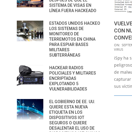
DESPUÉS DE QUE EL
SISTEMA DE VISAS EN
LÍNEA FUERA HACKEADO
VUELVE
ESTADOS UNIDOS HACKEO
LOS SISTEMAS DE
CON NU
MONITOREO DE
CONVE
TERREMOTOS EN CHINA
2016-
PARA ESPIAR BASES
ON:
SEPTE
VIRUS
MILITARES
09-
SUBTERRÁNEAS
iSpy ha 
21
peligroso
HACKEAR RADIOS
de malwa
POLICIALES Y MILITARES
ENCRIPTADAS
capturar 
EXPLOTANDO 5
sus vícti
VULNERABILIDADES
EL GOBIERNO DE EE. UU.
QUIERE ESTA NUEVA
ETIQUETA EN LOS
DISPOSITIVOS IOT
SEGUROS O QUIERE
DESALENTAR EL USO DE