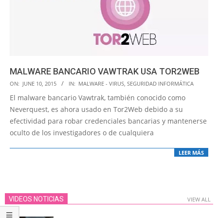
MALWARE BANCARIO VAWTRAK USA TOR2WEB
2015-
ON:
JUNE 10, 2015
IN:
MALWARE - VIRUS
,
SEGURIDAD INFORMÁTICA
06-
El malware bancario Vawtrak, también conocido como
10
Neverquest, es ahora usado en Tor2Web debido a su
efectividad para robar credenciales bancarias y mantenerse
oculto de los investigadores o de cualquiera
LEER MÁS
VIDEOS NOTICIAS
VIEW ALL