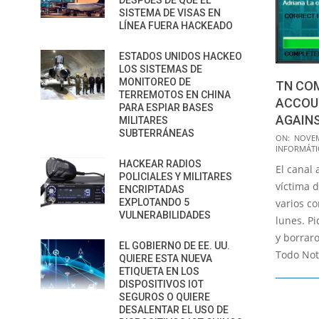
DESPUÉS DE QUE EL
SISTEMA DE VISAS EN
LÍNEA FUERA HACKEADO
ESTADOS UNIDOS HACKEO
LOS SISTEMAS DE
MONITOREO DE
TN CO
TERREMOTOS EN CHINA
ACCOU
PARA ESPIAR BASES
AGAINS
MILITARES
SUBTERRÁNEAS
2014-
ON:
NOVEM
INFORMÁTI
11-
HACKEAR RADIOS
El canal
25
POLICIALES Y MILITARES
víctima 
ENCRIPTADAS
EXPLOTANDO 5
varios c
VULNERABILIDADES
lunes. P
y borraro
EL GOBIERNO DE EE. UU.
Todo Not
QUIERE ESTA NUEVA
ETIQUETA EN LOS
DISPOSITIVOS IOT
SEGUROS O QUIERE
DESALENTAR EL USO DE