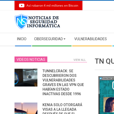
Así robaron 4 mil millones en Bitcoin
Skip
to
content
Secondary
INICIO
CIBERSEGURIDAD
VULNERABILIDADES
Navigation
Menu
TN Q
VIDEOS NOTICIAS
VIEW ALL
TUNNELCRACK: SE
DESCUBRIERON DOS
VULNERABILIDADES
GRAVES EN LAS VPN QUE
HABÍAN ESTADO
INACTIVAS DESDE 1996
KENIA SOLO OTORGARÁ
VISAS A LA LLEGADA