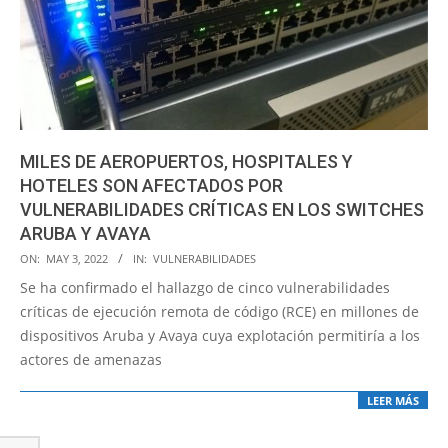
MILES DE AEROPUERTOS, HOSPITALES Y
HOTELES SON AFECTADOS POR
VULNERABILIDADES CRÍTICAS EN LOS SWITCHES
ARUBA Y AVAYA
2022-
ON:
MAY 3, 2022
IN:
VULNERABILIDADES
05-
Se ha confirmado el hallazgo de cinco vulnerabilidades
03
críticas de ejecución remota de código (RCE) en millones de
dispositivos Aruba y Avaya cuya explotación permitiría a los
actores de amenazas
LEER MÁS