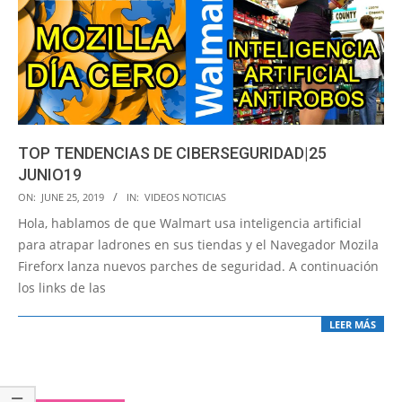
TOP TENDENCIAS DE CIBERSEGURIDAD|25
JUNIO19
2019-
ON:
JUNE 25, 2019
IN:
VIDEOS NOTICIAS
06-
Hola, hablamos de que Walmart usa inteligencia artificial
25
para atrapar ladrones en sus tiendas y el Navegador Mozila
Fireforx lanza nuevos parches de seguridad. A continuación
los links de las
LEER MÁS