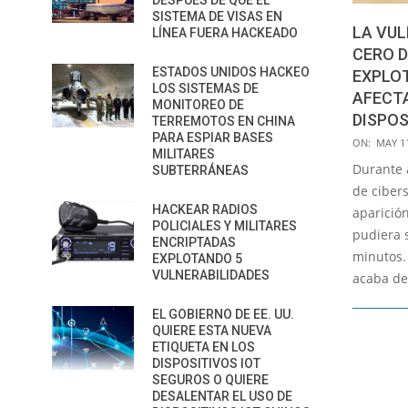
DESPUÉS DE QUE EL
SISTEMA DE VISAS EN
LA VUL
LÍNEA FUERA HACKEADO
CERO 
ESTADOS UNIDOS HACKEO
EXPLOT
LOS SISTEMAS DE
AFECTA
MONITOREO DE
DISPOS
TERREMOTOS EN CHINA
PARA ESPIAR BASES
2020-
ON:
MAY 11
MILITARES
05-
Durante 
SUBTERRÁNEAS
11
de ciber
HACKEAR RADIOS
aparició
POLICIALES Y MILITARES
pudiera 
ENCRIPTADAS
minutos. 
EXPLOTANDO 5
VULNERABILIDADES
acaba de
EL GOBIERNO DE EE. UU.
QUIERE ESTA NUEVA
ETIQUETA EN LOS
DISPOSITIVOS IOT
SEGUROS O QUIERE
DESALENTAR EL USO DE