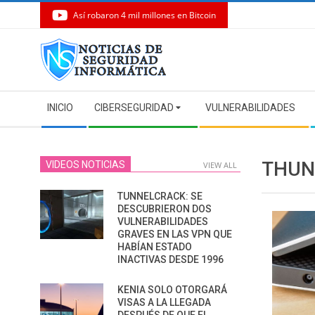
Así robaron 4 mil millones en Bitcoin
Skip
to
content
Secondary
INICIO
CIBERSEGURIDAD
VULNERABILIDADES
Navigation
Menu
THUN
VIDEOS NOTICIAS
VIEW ALL
TUNNELCRACK: SE
DESCUBRIERON DOS
VULNERABILIDADES
GRAVES EN LAS VPN QUE
HABÍAN ESTADO
INACTIVAS DESDE 1996
KENIA SOLO OTORGARÁ
VISAS A LA LLEGADA