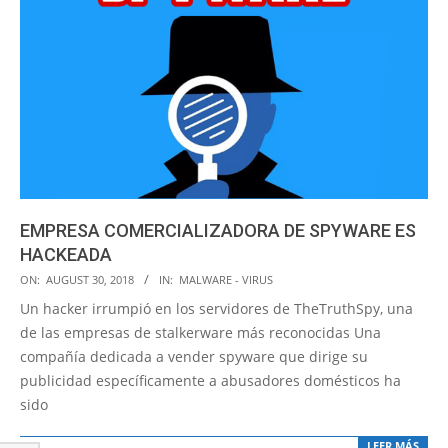
EMPRESA COMERCIALIZADORA DE SPYWARE ES
HACKEADA
2018-
ON:
AUGUST 30, 2018
IN:
MALWARE - VIRUS
08-
Un hacker irrumpió en los servidores de TheTruthSpy, una
30
de las empresas de stalkerware más reconocidas Una
compañía dedicada a vender spyware que dirige su
publicidad específicamente a abusadores domésticos ha
sido
LEER MÁS